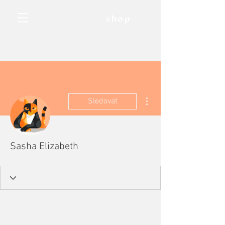
shop
Další akce
Sledovat
Sasha Elizabeth