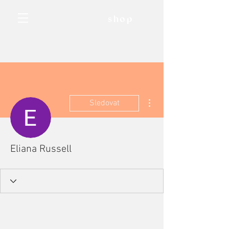
shop
Další akce
Sledovat
Eliana Russell